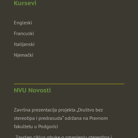
Kursevi
Engleski
Francuski
Italijanski
Njemački
NVU Novosti
Završna prezentacija projekta „Društvo bez
stereotipa i predrasuda“ održana na Pravnom
fakultetu u Podgorici
„Završen ciklus obuke o smanjenju stereotipa i