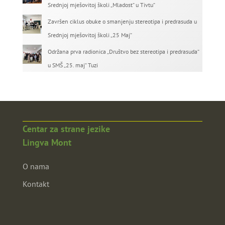
Srednjoj mješovitoj školi „Mladost“ u Tivtu“
Završen ciklus obuke o smanjenju stereotipa i predrasuda u
Srednjoj mješovitoj školi „25 Maj“
Održana prva radionica „Društvo bez stereotipa i predrasuda“
u SMŠ „25. maj“ Tuzi
Centar za strane jezike
Lingva Mont
O nama
Kontakt