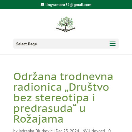
lingvamont32@gmail.com
Select Page
Održana trodnevna
radionica „Društvo
bez stereotipa i
predrasuda“ u
Rožajama
by
Jadranka Djurkovic
|
Dec 23, 2024
|
NVU Novosti
|
0