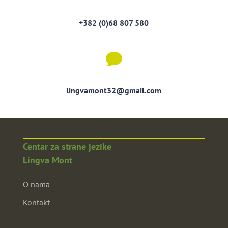
+382 (0)68 807 580

lingvamont32@gmail.com
Centar za strane jezike
Lingva Mont
O nama
Kontakt